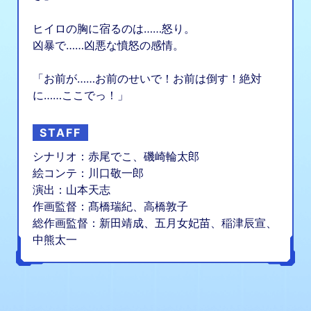
ヒイロの胸に宿るのは……怒り。
凶暴で……凶悪な憤怒の感情。
「お前が……お前のせいで！お前は倒す！絶対
に……ここでっ！」
STAFF
シナリオ：赤尾でこ、磯崎輪太郎
絵コンテ：川口敬一郎
演出：山本天志
作画監督：髙橋瑞紀、高橋敦子
総作画監督：新田靖成、五月女妃苗、稲津辰宣、
中熊太一