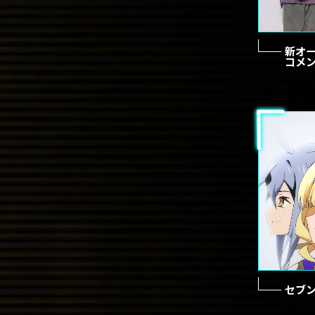
新オー
コメ
セブン