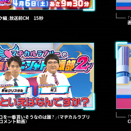
ク編」放送前CM 15秒
コを一番貰いそうなのは誰？」（マヂカルラブリ
コメント動画）
C