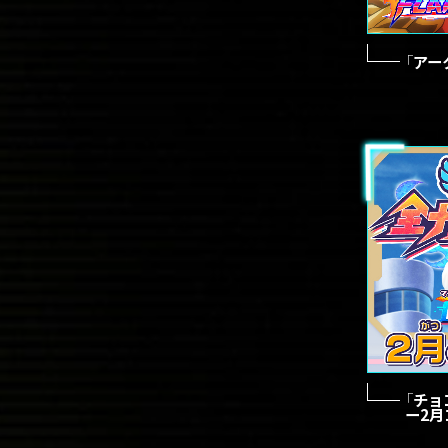
「アー
「チョ
ー2月