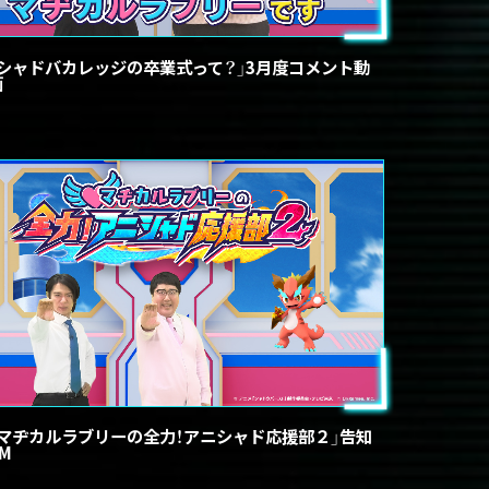
「シャドバカレッジの卒業式って？」3月度コメント動
画
「マヂカルラブリーの全力！アニシャド応援部２」告知
M