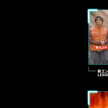
新エン
LEA