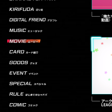
「俺た
動画）
アーク
LEAG