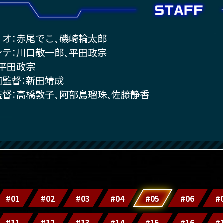
リオ：赤尾でこ、磯崎輪太郎
ンテ：川口敬一郎、平田政宗
：平田政宗
画監督：新田靖成
監督：高橋敦子、阿部島瑠珠、佐藤静香
#01
#02
#03
#04
#05
#06
#
#11
#12
#13
#14
#15
#16
#