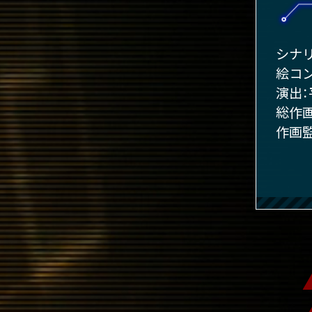
シナ
絵コ
演出
総作
作画