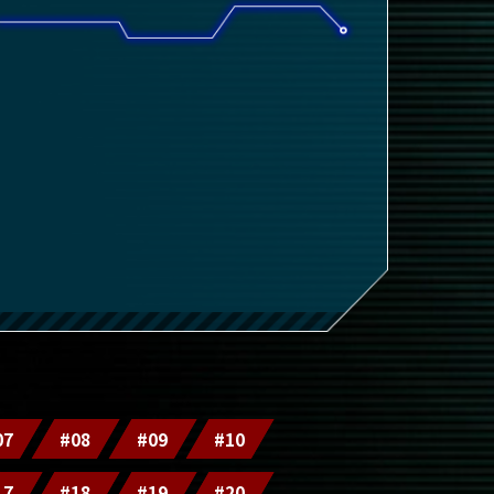
07
#08
#09
#10
17
#18
#19
#20