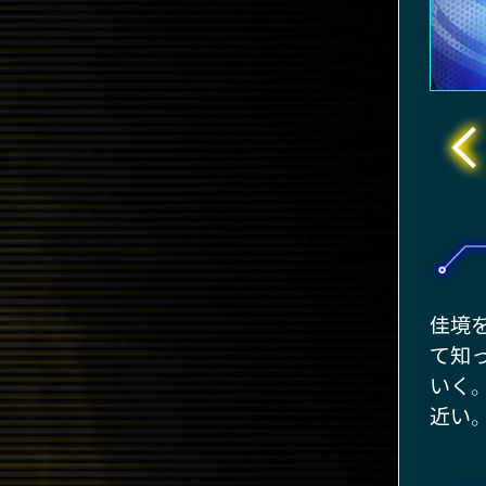
佳境
て知
いく
近い。